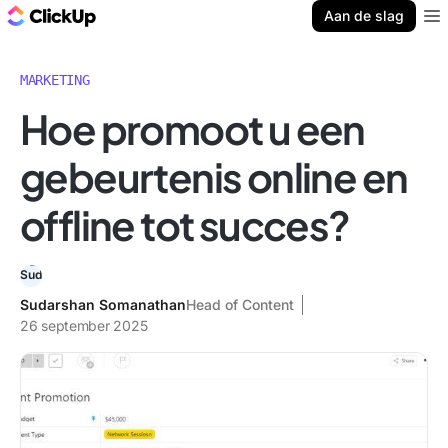
ClickUp Blog
Aan de slag
Ope
MARKETING
Hoe promoot u een
gebeurtenis online en
offline tot succes?
Sudarshan Somanathan
Head of Content
26 september 2025