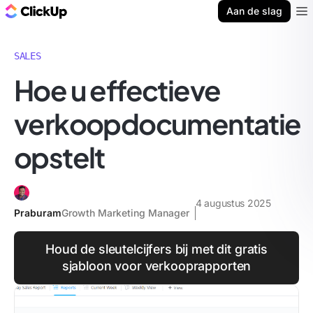
ClickUp Blog
Aan de slag
Ope
SALES
Hoe u effectieve
verkoopdocumentatie
opstelt
4 augustus 2025
Praburam
Growth Marketing Manager
Houd de sleutelcijfers bij met dit gratis
sjabloon voor verkooprapporten