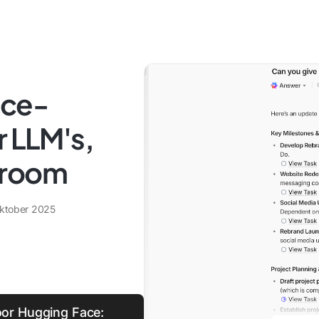
ace-
r LLM's,
troom
ktober 2025
voor Hugging Face: