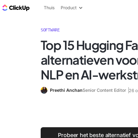
ClickUp Blog
Thuis
Product
SOFTWARE
Top 15 Hugging F
alternatieven voo
NLP en AI-werks
Preethi Anchan
Senior Content Editor
26 o
Probeer het beste alternatief 