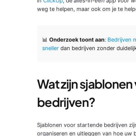
in
ClickUp
, de
alles-in-één app voor w
weg te helpen, maar ook om je te helpe
📊
Onderzoek toont aan
:
Bedrijven 
sneller
dan bedrijven zonder duidelijk
Wat zijn sjablonen
bedrijven?
Sjablonen voor startende bedrijven zij
organiseren en uitleggen van hoe uw be