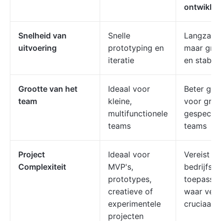
ontwikkel
Snelheid van
Snelle
Langzame
uitvoering
prototyping en
maar gro
iteratie
en stabiel
Grootte van het
Ideaal voor
Beter ges
team
kleine,
voor grot
multifunctionele
gespecial
teams
teams
Project
Ideaal voor
Vereist v
Complexiteit
MVP's,
bedrijfskr
prototypes,
toepassi
creatieve of
waar veil
experimentele
cruciaal i
projecten