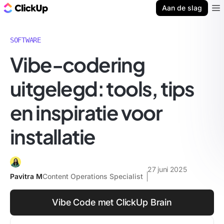
ClickUp Blog
Aan de slag
Ope
SOFTWARE
Vibe-codering
uitgelegd: tools, tips
en inspiratie voor
installatie
27 juni 2025
Pavitra M
Content Operations Specialist
Vibe Code met ClickUp Brain