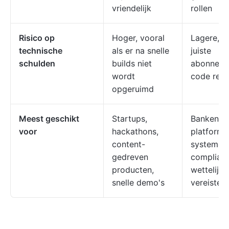
vriendelijk
rollen
Risico op
Hoger, vooral
Lagere, m
technische
als er na snelle
juiste
schulden
builds niet
abonneme
wordt
code rev
opgeruimd
Meest geschikt
Startups,
Banken, 
voor
hackathons,
platforms
content-
systemen
gedreven
complianc
producten,
wettelijke
snelle demo's
vereisten