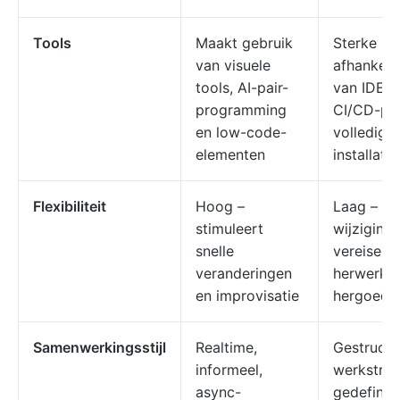
Tools
Maakt gebruik
Sterke
van visuele
afhankeli
tools, AI-pair-
van IDE's,
programming
CI/CD-pijp
en low-code-
volledige
elementen
installatie
Flexibiliteit
Hoog –
Laag –
stimuleert
wijziging
snelle
vereisen 
veranderingen
herwerk 
en improvisatie
hergoedk
Samenwerkingsstijl
Realtime,
Gestructu
informeel,
werkstro
async-
gedefinie