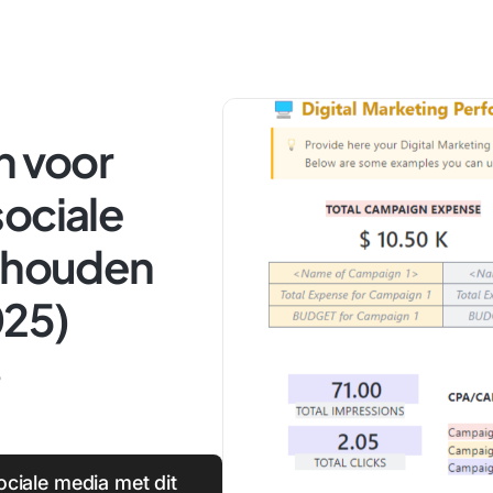
n voor
sociale
ijhouden
025)
5
ciale media met dit