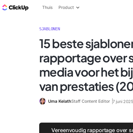
ClickUp Blog
Thuis
Product
SJABLONEN
15 beste sjablone
rapportage over 
media voor het b
van prestaties (2
Uma Kelath
Staff Content Editor
7 juni 202
Vereenvoudig rapportage over so