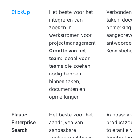
ClickUp
Het beste voor het
Verbonden zo
integreren van
taken, docum
zoeken in
opmerkingen;
werkstromen voor
aangedreven
projectmanagement
antwoorden;
Grootte van het
Kennisbeheer
team
: ideaal voor
teams die zoeken
nodig hebben
binnen taken,
documenten en
opmerkingen
Elastic
Het beste voor het
Aanpasbare
Enterprise
aandrijven van
productzoekf
Search
aanpasbare
tolerantie vo
zoekopdrachten in
typefouten,