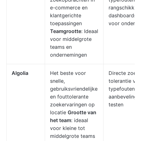
e-commerce en
rangschikking
klantgerichte
dashboards, v
toepassingen
voor ondern
Teamgrootte
: Ideaal
voor middelgrote
teams en
ondernemingen
Algolia
Het beste voor
Directe zoeki
snelle,
tolerantie vo
gebruiksvriendelijke
typefouten, A
en fouttolerante
aanbevelinge
zoekervaringen op
testen
locatie
Grootte van
het team
: ideaal
voor kleine tot
middelgrote teams