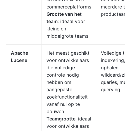
commerceplatforms
meerdere tale
Grootte van het
productaanbe
team
: ideaal voor
kleine en
middelgrote teams
Apache
Het meest geschikt
Volledige tek
Lucene
voor ontwikkelaars
indexering, g
die volledige
ophalen,
controle nodig
wildcard/zin/
hebben om
queries, mult
aangepaste
querying
zoekfunctionaliteit
vanaf nul op te
bouwen
Teamgrootte
: ideaal
voor ontwikkelaars