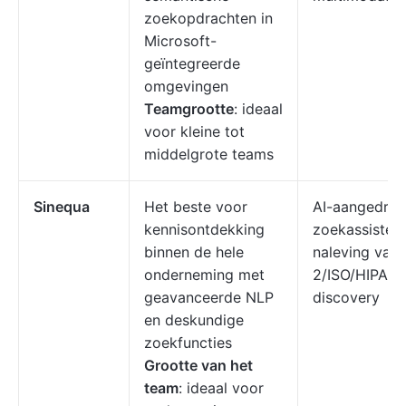
zoekopdrachten in
Microsoft-
geïntegreerde
omgevingen
Teamgrootte
: ideaal
voor kleine tot
middelgrote teams
Sinequa
Het beste voor
AI-aangedrev
kennisontdekking
zoekassistent
binnen de hele
naleving van
onderneming met
2/ISO/HIPAA,
geavanceerde NLP
discovery
en deskundige
zoekfuncties
Grootte van het
team
: ideaal voor