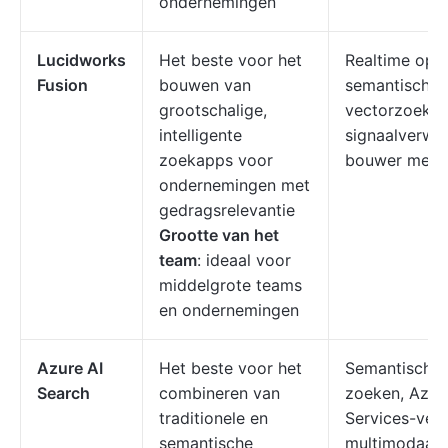
ondernemingen
Lucidworks
Het beste voor het
Realtime opn
Fusion
bouwen van
semantische
grootschalige,
vectorzoekfun
intelligente
signaalverwer
zoekapps voor
bouwer met w
ondernemingen met
gedragsrelevantie
Grootte van het
team
: ideaal voor
middelgrote teams
en ondernemingen
Azure AI
Het beste voor het
Semantisch/v
Search
combineren van
zoeken, Azur
traditionele en
Services-verri
semantische
multimodaal 