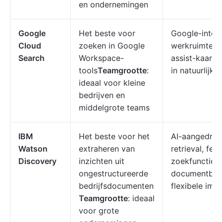
en ondernemingen
Google
Het beste voor
Google-integr
Cloud
zoeken in Google
werkruimte, 
Search
Workspace-
assist-kaarte
tools
Teamgrootte
:
in natuurlijke 
ideaal voor kleine
bedrijven en
middelgrote teams
IBM
Het beste voor het
AI-aangedrev
Watson
extraheren van
retrieval, fed
Discovery
inzichten uit
zoekfunctie, 
ongestructureerde
documentbeg
bedrijfsdocumenten
flexibele imp
Teamgrootte
: ideaal
voor grote