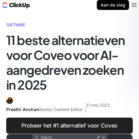
ClickUp Blog
Aan de slag
Ope
SOFTWARE
11 beste alternatieven
voor Coveo voor AI-
aangedreven zoeken
in 2025
31 mei 2025
Preethi Anchan
Senior Content Editor
Probeer het #1 alternatief voor Coveo