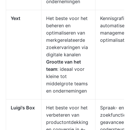
ondernemingen
Yext
Het beste voor het
Kennisgrafiek
beheren en
automatiserin
optimaliseren van
management,
merkgerelateerde
optimalisatie
zoekervaringen via
digitale kanalen
Grootte van het
team
: ideaal voor
kleine tot
middelgrote teams
en ondernemingen
Luigi's Box
Het beste voor het
Spraak- en vi
verbeteren van
zoekfuncties,
productontdekking
geavanceerde
en conversie in e-
ondersteunin