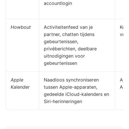
accountlogin
Howbout
Activiteitenfeed van je
Kopp
partner, chatten tijdens
vri
gebeurtenissen,
privéberichten, deelbare
uitnodigingen voor
gebeurtenissen
Apple
Naadloos synchroniseren
Alle
Kalender
tussen Apple-apparaten,
App
gedeelde iCloud-kalenders en
Siri-herinneringen