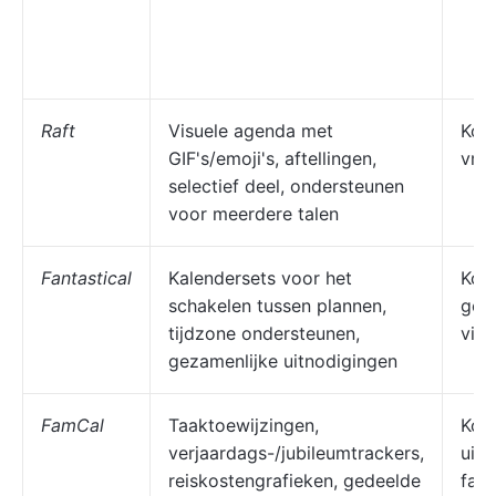
Raft
Visuele agenda met
Kop
GIF's/emoji's, aftellingen,
vri
selectief deel, ondersteunen
voor meerdere talen
Fantastical
Kalendersets voor het
Kop
schakelen tussen plannen,
gez
tijdzone ondersteunen,
vijf
gezamenlijke uitnodigingen
FamCal
Taaktoewijzingen,
Kopp
verjaardags-/jubileumtrackers,
uitg
reiskostengrafieken, gedeelde
fami