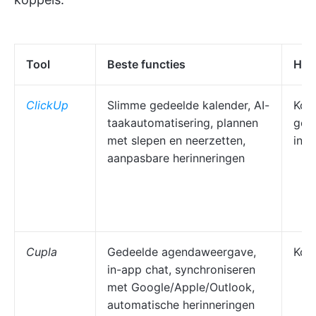
Tool
Beste functies
Het
ClickUp
Slimme gedeelde kalender, AI-
Kopp
taakautomatisering, plannen
gezi
met slepen en neerzetten,
indi
aanpasbare herinneringen
Cupla
Gedeelde agendaweergave,
Kop
in-app chat, synchroniseren
met Google/Apple/Outlook,
automatische herinneringen