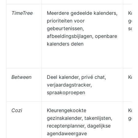
TimeTree
Meerdere gedeelde kalenders,
Kopp
prioriteiten voor
gezi
gebeurtenissen,
soc
afbeeldingsbijlagen, openbare
kalenders delen
Between
Deel kalender, privé chat,
Kop
verjaardagstracker,
spraakoproepen
Cozi
Kleurengekookte
Kopp
gezinskalender, takenlijsten,
gez
receptenplanner, dagelijkse
agendaweergave