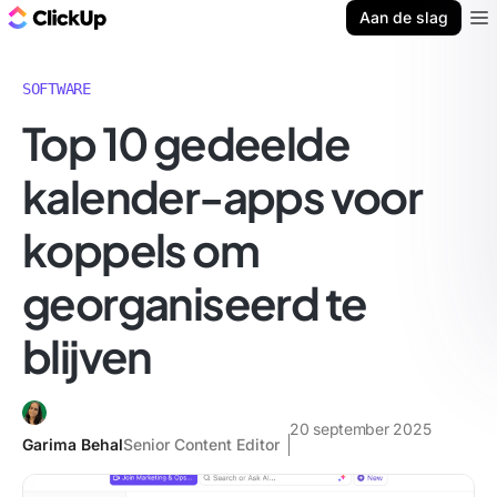
ClickUp Blog
Aan de slag
Ope
SOFTWARE
Top 10 gedeelde
kalender-apps voor
koppels om
georganiseerd te
blijven
20 september 2025
Garima Behal
Senior Content Editor