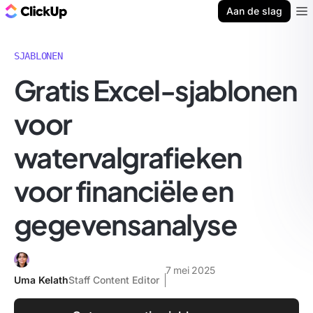
ClickUp Blog
Aan de slag
Ope
SJABLONEN
Gratis Excel-sjablonen
voor
watervalgrafieken
voor financiële en
gegevensanalyse
7 mei 2025
Uma Kelath
Staff Content Editor