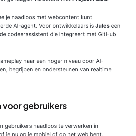
e je naadloos met webcontent kunt
rde AI-agent. Voor ontwikkelaars is
Jules
een
e codeerassistent die integreert met GitHub
gameplay naar een hoger niveau door AI-
ren, begrijpen en ondersteunen van realtime
 voor gebruikers
 gebruikers naadloos te verwerken in
of je nu op je mobiel of op het web bent.