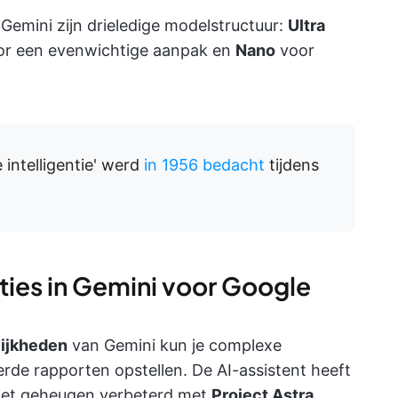
emini zijn drieledige modelstructuur:
Ultra
r een evenwichtige aanpak en
Nano
voor
intelligentie' werd
in 1956 bedacht
tijdens
ies in Gemini voor Google
ijkheden
van Gemini kun je complexe
de rapporten opstellen. De AI-assistent heeft
n het geheugen verbeterd met
Project Astra
.