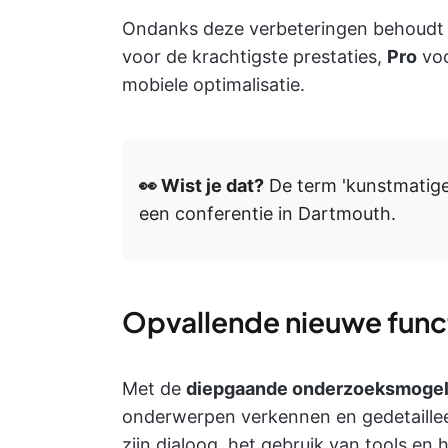
Ondanks deze verbeteringen behoudt G
voor de krachtigste prestaties,
Pro
voo
mobiele optimalisatie.
👀 Wist je dat?
De term 'kunstmatige 
een conferentie in Dartmouth.
Opvallende nieuwe funct
Met de
diepgaande onderzoeksmogel
onderwerpen verkennen en gedetailleer
zijn dialoog, het gebruik van tools e