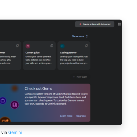
via
Gemini