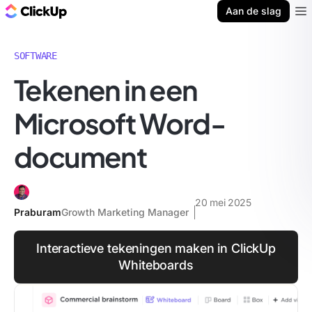
ClickUp Blog
Aan de slag
Ope
SOFTWARE
Tekenen in een
Microsoft Word-
document
20 mei 2025
Praburam
Growth Marketing Manager
Interactieve tekeningen maken in ClickUp
Whiteboards