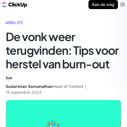
ClickUp Blog
Aan de slag
Ope
WORKLIFE
De vonk weer
terugvinden: Tips voor
herstel van burn-out
Sudarshan Somanathan
Head of Content
19 september 2024