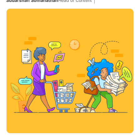
Sudarshan Somanathan
Head of Content