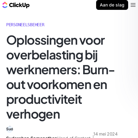
ClickUp Blog
Aan de slag
Ope
PERSONEELSBEHEER
Oplossingen voor
overbelasting bij
werknemers: Burn-
out voorkomen en
productiviteit
verhogen
14 mei 2024