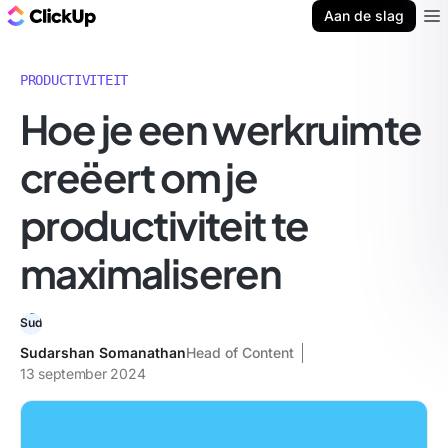
ClickUp Blog
Aan de slag
Ope
PRODUCTIVITEIT
Hoe je een werkruimte
creëert om je
productiviteit te
maximaliseren
Sudarshan Somanathan
Head of Content
13 september 2024