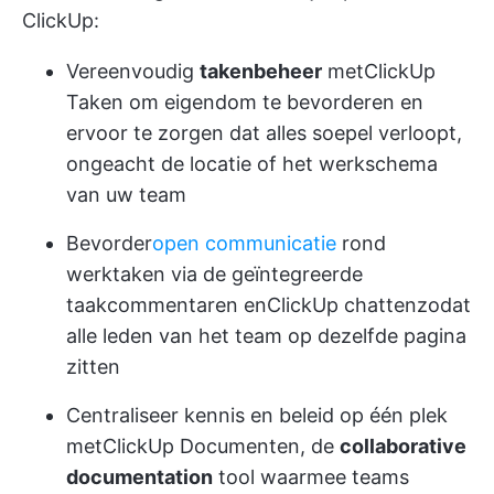
ClickUp:
Vereenvoudig
takenbeheer
met
ClickUp
Taken
om eigendom te bevorderen en
ervoor te zorgen dat alles soepel verloopt,
ongeacht de locatie of het werkschema
van uw team
Bevorder
open communicatie
rond
werktaken via de geïntegreerde
taakcommentaren en
ClickUp chatten
zodat
alle leden van het team op dezelfde pagina
zitten
Centraliseer kennis en beleid op één plek
met
ClickUp Documenten
, de
collaborative
documentation
tool waarmee teams