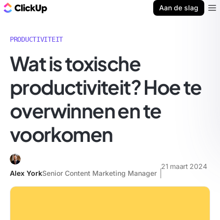
ClickUp Blog
Aan de slag
Ope
PRODUCTIVITEIT
Wat is toxische
productiviteit? Hoe te
overwinnen en te
voorkomen
21 maart 2024
Alex York
Senior Content Marketing Manager