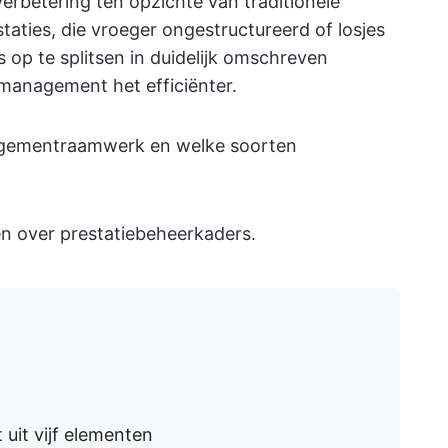
erbetering ten opzichte van traditionele
aties, die vroeger ongestructureerd of losjes
 op te splitsen in duidelijk omschreven
management het efficiënter.
agementraamwerk en welke soorten
en over prestatiebeheerkaders.
uit vijf elementen