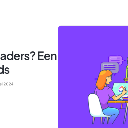
kaders? Een
ds
ei 2024