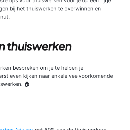
e tips voor thuiswerken voor je op een rijtje
ngen bij het thuiswerken te overwinnen en
enut.
n thuiswerken
rken bespreken om je te helpen je
eerst even kijken naar enkele veelvoorkomende
iswerken. 🏠
orbes Advisor
gaf 69% van de thuiswerkers