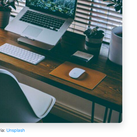
via:
Unsplash