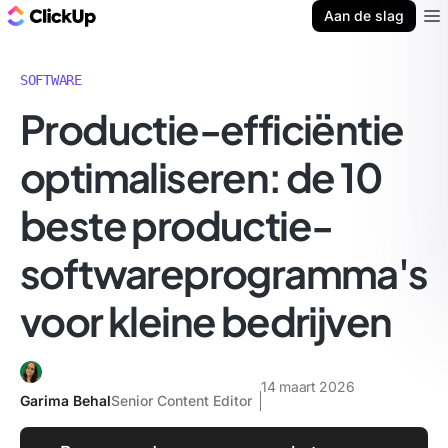
ClickUp Blog
Aan de slag
Ope
SOFTWARE
Productie-efficiëntie
optimaliseren: de 10
beste productie-
softwareprogramma's
voor kleine bedrijven
14 maart 2026
Garima Behal
Senior Content Editor