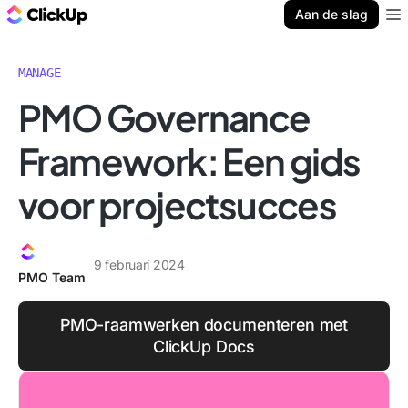
ClickUp Blog
Aan de slag
Ope
MANAGE
PMO Governance
Framework: Een gids
voor projectsucces
9 februari 2024
PMO Team
PMO-raamwerken documenteren met
ClickUp Docs