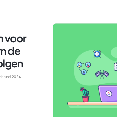
n voor
m de
olgen
februari 2024