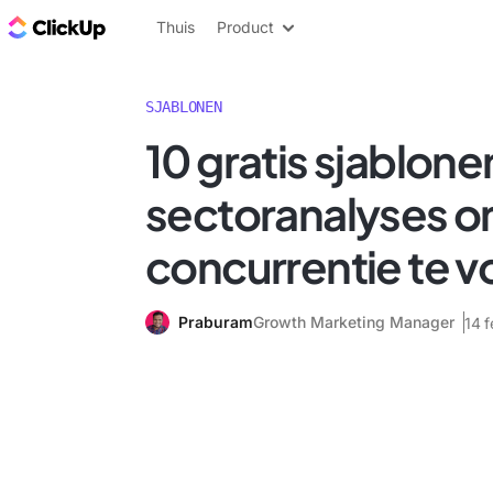
ClickUp Blog
Thuis
Product
SJABLONEN
10 gratis sjablone
sectoranalyses o
concurrentie te v
Praburam
Growth Marketing Manager
14 