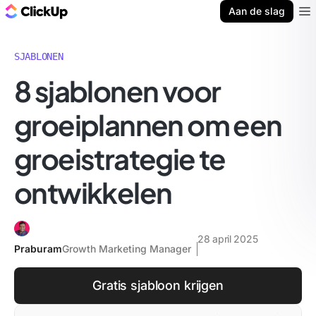
ClickUp Blog
Aan de slag
Ope
SJABLONEN
8 sjablonen voor
groeiplannen om een
groeistrategie te
ontwikkelen
28 april 2025
Praburam
Growth Marketing Manager
Gratis sjabloon krijgen