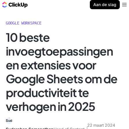
ClickUp Blog
Aan de slag
Ope
GOOGLE WORKSPACE
10 beste
invoegtoepassingen
en extensies voor
Google Sheets om de
productiviteit te
verhogen in 2025
22 maart 2024