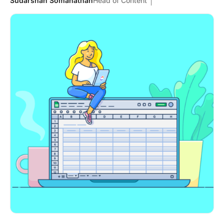
Sudarshan Somanathan
Head of Content