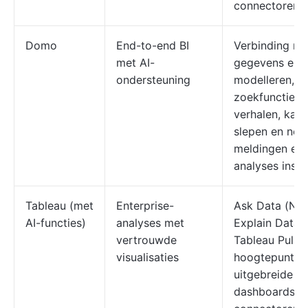
connectoren
Domo
End-to-end BI
Verbinding m
met AI-
gegevens en
ondersteuning
modelleren, AI
zoekfuncties 
verhalen, kaar
slepen en neer
meldingen en 
analyses inslu
Tableau (met
Enterprise-
Ask Data (NLQ
AI-functies)
analyses met
Explain Data-d
vertrouwde
Tableau Pulse
visualisaties
hoogtepunten
uitgebreide
dashboards, 