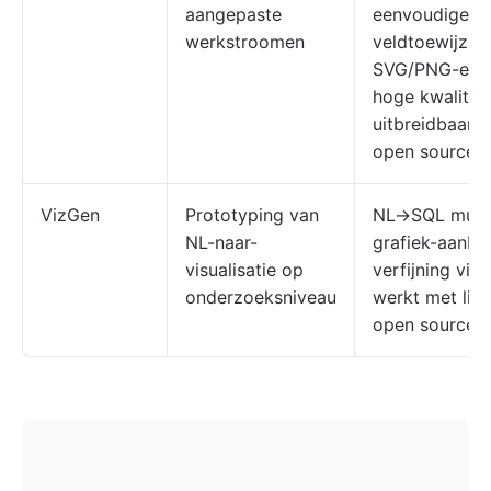
aangepaste
eenvoudige
werkstroomen
veldtoewijzing
SVG/PNG-expo
hoge kwaliteit
uitbreidbaarhe
open source
VizGen
Prototyping van
NL→SQL multi
NL-naar-
grafiek-aanbe
visualisatie op
verfijning via
onderzoeksniveau
werkt met liv
open source