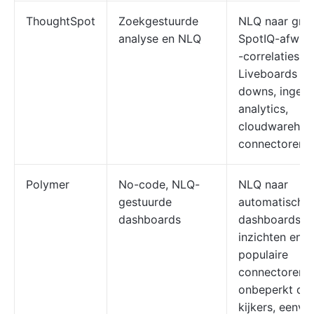
ThoughtSpot
Zoekgestuurde
NLQ naar graf
analyse en NLQ
SpotIQ-afwijk
-correlaties,
Liveboards met
downs, ingeb
analytics,
cloudwarehou
connectoren
Polymer
No-code, NLQ-
NLQ naar
gestuurde
automatische
dashboards
dashboards, P
inzichten en -u
populaire
connectoren,
onbeperkt de
kijkers, eenvo