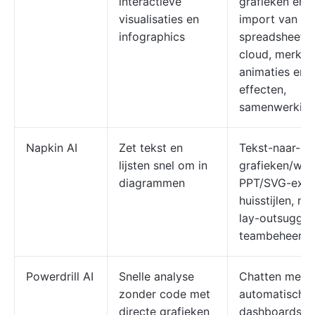
interactieve
grafieken en k
visualisaties en
import van
infographics
spreadsheets 
cloud, merkpa
animaties en 
effecten,
samenwerkin
Napkin AI
Zet tekst en
Tekst-naar-
lijsten snel om in
grafieken/wer
diagrammen
PPT/SVG-expo
huisstijlen, m
lay-outsugges
teambeheer
Powerdrill AI
Snelle analyse
Chatten met d
zonder code met
automatische
directe grafieken
dashboards e