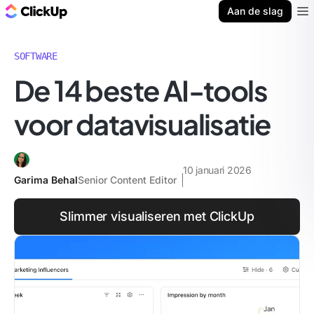
ClickUp Blog
Aan de slag
Ope
SOFTWARE
De 14 beste AI-tools
voor datavisualisatie
10 januari 2026
Garima Behal
Senior Content Editor
Slimmer visualiseren met ClickUp