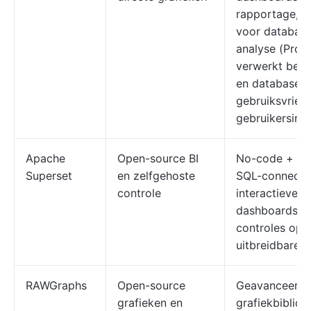
rapportage, t
voor databas
analyse (Pro),
verwerkt bes
en databases,
gebruiksvriend
gebruikersint
Apache
Open-source BI
No-code + SQ
Superset
en zelfgehoste
SQL-connecto
controle
interactieve
dashboards, r
controles op r
uitbreidbare p
RAWGraphs
Open-source
Geavanceerd
grafieken en
grafiekbibliot