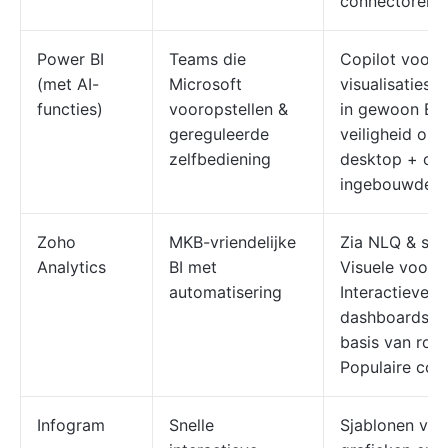
connectoren
Power BI
Teams die
Copilot voor
(met AI-
Microsoft
visualisaties
functies)
vooropstellen &
in gewoon Eng
gereguleerde
veiligheid op r
zelfbediening
desktop + clo
ingebouwde o
Zoho
MKB-vriendelijke
Zia NLQ & sug
Analytics
BI met
Visuele voorbe
automatisering
Interactieve
dashboards, D
basis van rolle
Populaire con
Infogram
Snelle
Sjablonen voo