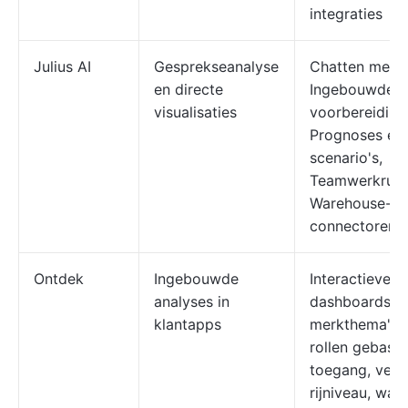
integraties
Julius AI
Gesprekseanalyse
Chatten met d
en directe
Ingebouwde
visualisaties
voorbereiding
Prognoses en
scenario's,
Teamwerkruim
Warehouse-
connectoren (
Ontdek
Ingebouwde
Interactieve
analyses in
dashboards in
klantapps
merkthema's,
rollen gebase
toegang, veili
rijniveau, war