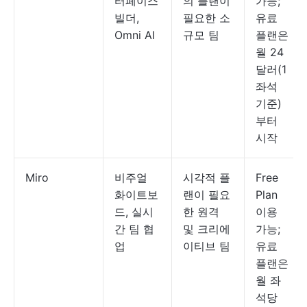
터페이스
의 플랜이
가능;
빌더,
필요한 소
유료
Omni AI
규모 팀
플랜은
월 24
달러(1
좌석
기준)
부터
시작
Miro
비주얼
시각적 플
Free
화이트보
랜이 필요
Plan
드, 실시
한 원격
이용
간 팀 협
및 크리에
가능;
업
이티브 팀
유료
플랜은
월 좌
석당