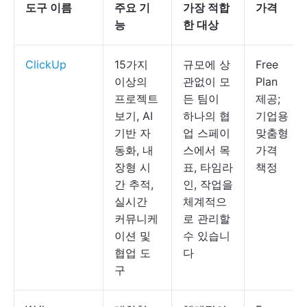
도구 이름
주요 기
가장 적합
가격
능
한 대상
ClickUp
15가지
규모에 상
Free
이상의
관없이 모
Plan
프로젝트
든 팀이
제공;
보기, AI
하나의 협
기업용
기반 자
업 스페이
맞춤형
동화, 내
스에서 목
가격
장형 시
표, 타임라
책정
간 추적,
인, 작업을
실시간
체계적으
커뮤니케
로 관리할
이션 및
수 있습니
협업 도
다
구