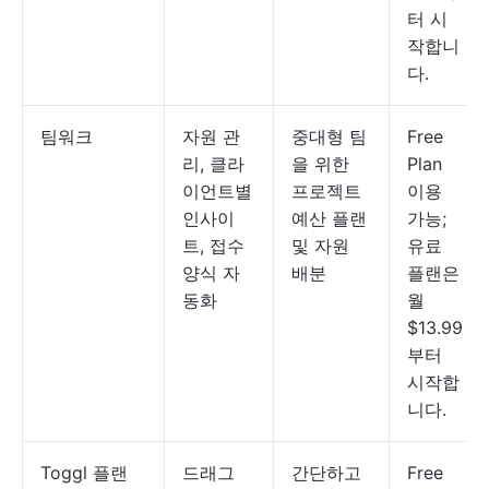
터 시
작합니
다.
팀워크
자원 관
중대형 팀
Free
리, 클라
을 위한
Plan
이언트별
프로젝트
이용
인사이
예산 플랜
가능;
트, 접수
및 자원
유료
양식 자
배분
플랜은
동화
월
$13.99
부터
시작합
니다.
Toggl 플랜
드래그
간단하고
Free