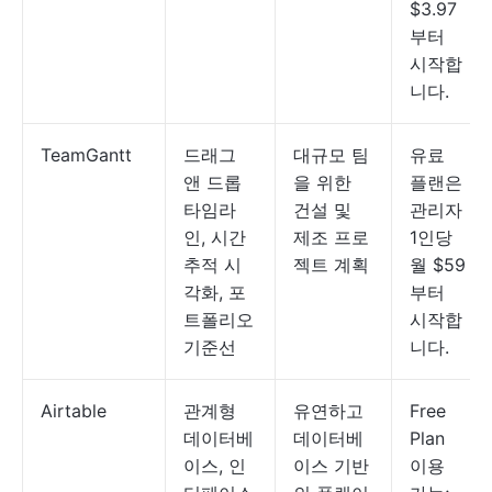
$3.97
부터
시작합
니다.
TeamGantt
드래그
대규모 팀
유료
앤 드롭
을 위한
플랜은
타임라
건설 및
관리자
인, 시간
제조 프로
1인당
추적 시
젝트 계획
월 $59
각화, 포
부터
트폴리오
시작합
기준선
니다.
Airtable
관계형
유연하고
Free
데이터베
데이터베
Plan
이스, 인
이스 기반
이용