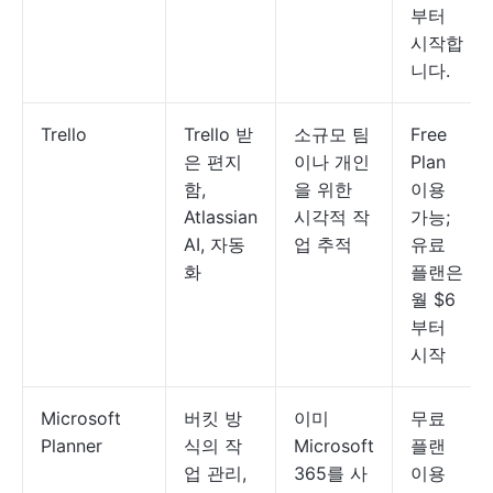
부터
시작합
니다.
Trello
Trello 받
소규모 팀
Free
은 편지
이나 개인
Plan
함,
을 위한
이용
Atlassian
시각적 작
가능;
AI, 자동
업 추적
유료
화
플랜은
월 $6
부터
시작
Microsoft
버킷 방
이미
무료
Planner
식의 작
Microsoft
플랜
업 관리,
365를 사
이용