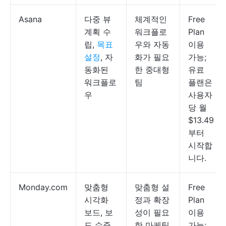
Asana
다중 뷰
체계적인
Free
계획 수
워크플로
Plan
립,
목표
우와 자동
이용
설정
, 자
화가 필요
가능;
동화된
한 중대형
유료
워크플로
팀
플랜은
우
사용자
당 월
$13.49
부터
시작합
니다.
Monday.com
맞춤형
맞춤형 설
Free
시각화
정과 확장
Plan
보드, 보
성이 필요
이용
드 수준
한 마케팅
가능;