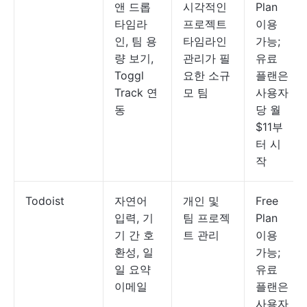
앤 드롭
시각적인
Plan
타임라
프로젝트
이용
인, 팀 용
타임라인
가능;
량 보기,
관리가 필
유료
Toggl
요한 소규
플랜은
Track 연
모 팀
사용자
동
당 월
$11부
터 시
작
Todoist
자연어
개인 및
Free
입력, 기
팀 프로젝
Plan
기 간 호
트 관리
이용
환성, 일
가능;
일 요약
유료
이메일
플랜은
사용자