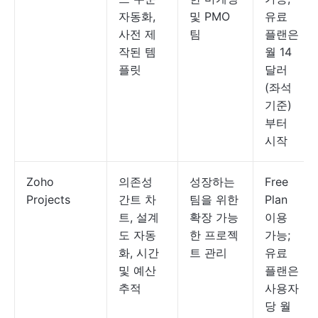
자동화,
및 PMO
유료
사전 제
팀
플랜은
작된 템
월 14
플릿
달러
(좌석
기준)
부터
시작
Zoho
의존성
성장하는
Free
Projects
간트 차
팀을 위한
Plan
트, 설계
확장 가능
이용
도 자동
한 프로젝
가능;
화, 시간
트 관리
유료
및 예산
플랜은
추적
사용자
당 월