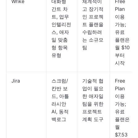
Wrike
대화형
체계적이
Free
간트 차
고 장기적
Plan
트, 업무
인 프로젝
이용
인텔리전
트 플랜을
가능;
스, 애자
수립하려
유료
일 맞춤
는 소규모
플랜은
형 항목
팀
월 $10
유형
부터
시작
Jira
스크럼/
기술적 협
Free
칸반 보
업이 필요
Plan
드, 아틀
한 애자일
이용
라시안
팀을 위한
가능;
AI, 동적
프로젝트
유료
백로그
계획 도구
플랜은
월
$7.53