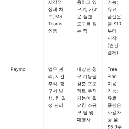
시각적
용하고 있
가능;
상태 차
으며, 가벼
유료
트, MS
운 플랜
플랜은
Teams
도구를 찾
월 $10
연동
는 팀
부터
시작
(연간
결제)
Paymo
업무 관
내장된 청
Free
리, 시간
구 기능을
Plan
추적, 청
갖춘 프로
이용
구서 발
젝트 추적
가능;
행, 팀 일
기능이 필
유료
정 관리
요한 소규
플랜은
모 팀 및
사용자
대행사
당 월
$5.9부