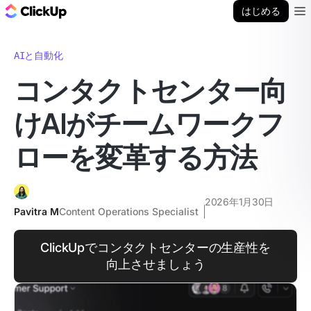
ClickUp ブログ
はじめる
Ope
AIと自動化
コンタクトセンター向
けAIがチームワークフ
ローを変革する方法
2026年1月30日
Pavitra M
Content Operations Specialist
ClickUpでコンタクトセンターの生産性を
向上させましょう