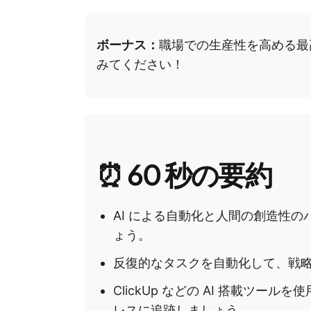
ボーナス：
職場での生産性を高める最高
みてください！
⏰ 60 秒の要約
AI による自動化と人間の創造性
ょう。
反復的なタスクを自動化して、戦
ClickUp などの AI 搭載ツ
レスに追跡しましょう。