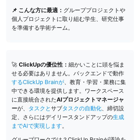
📌 こんな方に最適：
グループプロジェクトや
個人プロジェクトに取り組む学生、研究仕事
を準備する学術チーム。
🚀
ClickUpの優位性：
細かいことに頭を悩ま
せる必要はありません。バックエンドで動作
するClickUp Brainが
、教育・学習・業務に集
中できる環境を提供します。ワークスペース
に直接統合された
AIプロジェクトマネージャ
ー
が、
タスクと
サブ
タスクの自動化
、締切設
定、さらにはデイリースタンドアップの
生成
までAIで実現します
。
グループワークでは？ClickUp Brainが議論を