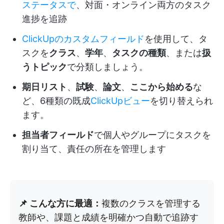
ステータスで
、対面・オンライン両方のタスク
進捗を追跡
ClickUpのカスタムフィールド
を使用して、タ
スクを
クラス
、
学年
、
タスクの種類
、または
扱
うトピック
で分類しましょう。
期日リスト
、
試験
、
論文
、
ここから始める
な
ど、6種類の既成
ClickUpビュー
を切り替えられ
ます。
担当者フィールド
で個人やグループにタスクを
割り当て、責任の所在を管理します
📌 こんな方に最適：
複数のクラスを管理する
教師や、課題と成績を明確かつ自動で追跡す