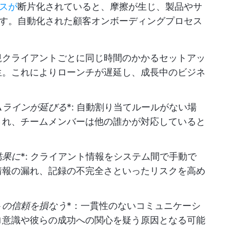
スが
断片化されていると、摩擦が生じ、製品やサ
す。自動化された顧客オンボーディングプロセス
規クライアントごとに同じ時間のかかるセットアッ
生。これによりローンチが遅延し、成長中のビジネ
ムラインが延びる
*: 自動割り当てルールがない場
され、チームメンバーは他の誰かが対応していると
結果に
*: クライアント情報をシステム間で手動で
情報の漏れ、記録の不完全さといったリスクを高め
トの信頼を損なう
*：一貫性のないコミュニケーシ
ロ意識や彼らの成功への関心を疑う原因となる可能