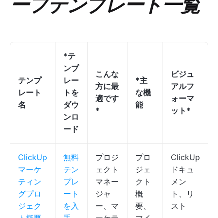
ーフテンプレート一覧
*テ
ンプ
こんな
ビジュ
テンプ
レー
*主
方に最
アルフ
レート
トを
な機
適です
ォーマ
名
ダウ
能
*
ット*
ンロ
ード
ClickUp
無料
プロジ
プロ
ClickUp
マーケ
テン
ェクト
ジェ
ドキュ
ティン
プレ
マネー
クト
メン
グプロ
ート
ジャ
概
ト、リ
ジェク
を入
ー、マ
要、
スト