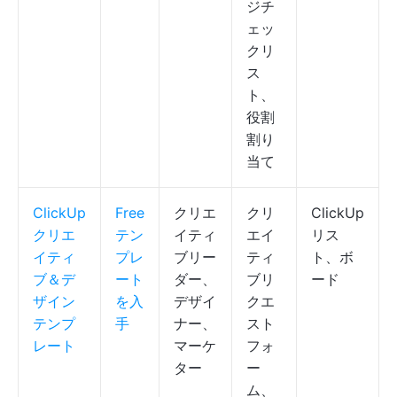
ジチ
ェッ
クリ
ス
ト、
役割
割り
当て
ClickUp
Free
クリエ
クリ
ClickUp
クリエ
テン
イティ
エイ
リス
イティ
プレ
ブリー
ティ
ト、ボ
ブ＆デ
ート
ダー、
ブリ
ード
ザイン
を入
デザイ
クエ
テンプ
手
ナー、
スト
レート
マーケ
フォ
ター
ー
ム、