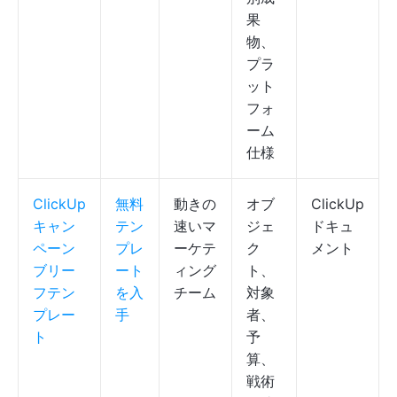
果
物、
プラ
ット
フォ
ーム
仕様
ClickUp
無料
動きの
オブ
ClickUp
キャン
テン
速いマ
ジェ
ドキュ
ペーン
プレ
ーケテ
ク
メント
ブリー
ート
ィング
ト、
フテン
を入
チーム
対象
プレー
手
者、
ト
予
算、
戦術