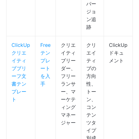
バー
ジョ
ン追
跡
ClickUp
Free
クリエ
クリ
ClickUp
クリエ
テン
イティ
エイ
ドキュ
イティ
プレ
ブリー
ティ
メント
ブブリ
ート
ダー、
ブの
ーフ文
を入
フリー
方向
書テン
手
ランサ
性、
プレー
ー、マ
トー
ト
ーケテ
ン、
ィング
コン
マネー
テン
ジャー
ツタ
イプ
別成