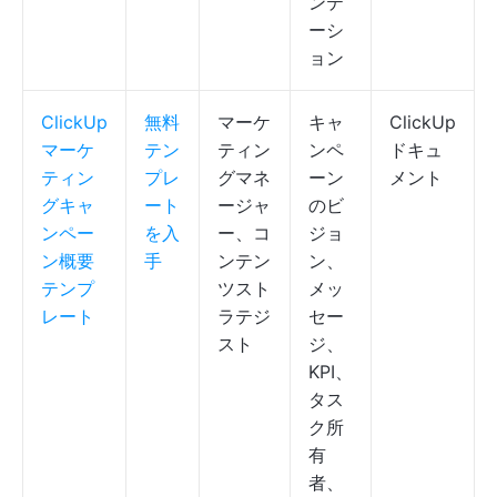
ンテ
ーシ
ョン
ClickUp
無料
マーケ
キャ
ClickUp
マーケ
テン
ティン
ンペ
ドキュ
ティン
プレ
グマネ
ーン
メント
グキャ
ート
ージャ
のビ
ンペー
を入
ー、コ
ジョ
ン概要
手
ンテン
ン、
テンプ
ツスト
メッ
レート
ラテジ
セー
スト
ジ、
KPI、
タス
ク所
有
者、