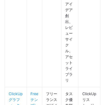
アイ
デア
創
出、
レビ
ュー
サイ
ク
ル、
アセ
ット
ライ
ブラ
リ
ClickUp
Free
フリー
タス
ClickUp
グラフ
テン
ランス
ク優
リス