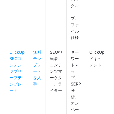
クル
ー
プ、
ファ
イル
仕様
ClickUp
無料
SEO担
キー
ClickUp
SEOコ
テン
当者、
ワー
ドキュ
ンテン
プレ
コンテ
ドマ
メント
ツブリ
ート
ンツマ
ッ
ーフテ
を入
ーケタ
プ、
ンプレ
手
ー、ラ
SERP
ート
イター
分
析、
オン
ペー