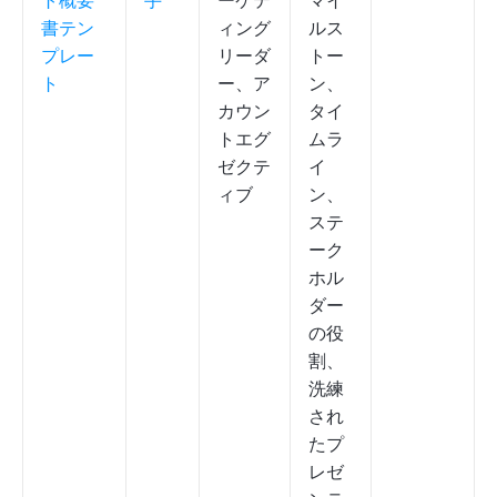
ト概要
手
ーケテ
マイ
書テン
ィング
ルス
プレー
リーダ
トー
ト
ー、ア
ン、
カウン
タイ
トエグ
ムラ
ゼクテ
イ
ィブ
ン、
ステ
ーク
ホル
ダー
の役
割、
洗練
され
たプ
レゼ