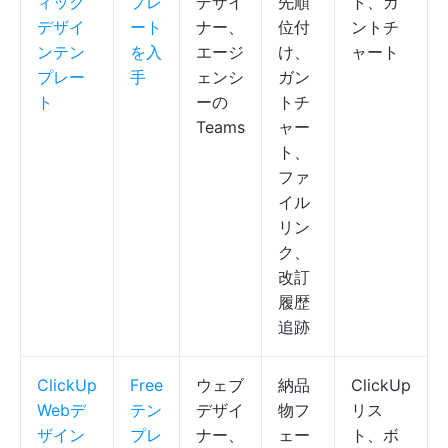
ィック
プレ
デザイ
先順
ト、ガ
デザイ
ート
ナー、
位付
ントチ
ンテン
を入
エージ
け、
ャート
プレー
手
ェンシ
ガン
ト
ーの
トチ
Teams
ャー
ト、
ファ
イル
リン
ク、
改訂
履歴
追跡
ClickUp
Free
ウェブ
納品
ClickUp
Webデ
テン
デザイ
物フ
リス
ザイン
プレ
ナー、
ェー
ト、ボ