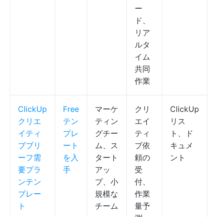
ー
ド、
リア
ルタ
イム
共同
作業
ClickUp
Free
マーケ
クリ
ClickUp
クリエ
テン
ティン
エイ
リス
イティ
プレ
グチー
ティ
ト、ド
ブブリ
ート
ム、ス
ブ依
キュメ
ーフ需
を入
タート
頼の
ント
要プラ
手
アッ
受
ンテン
プ、小
付、
プレー
規模な
作業
ト
チーム
量予