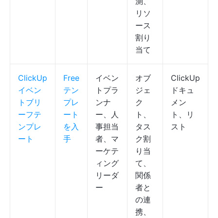
測、
リソ
ース
割り
当て
ClickUp
Free
イベン
オブ
ClickUp
イベン
テン
トプラ
ジェ
ドキュ
トブリ
プレ
ンナ
ク
メン
ーフテ
ート
ー、人
ト、
ト、リ
ンプレ
を入
事担当
タス
スト
ート
手
者、マ
ク割
ーケテ
り当
ィング
て、
リーダ
関係
ー
者と
の連
携、