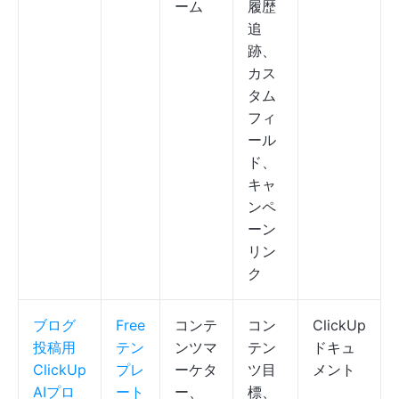
ーム
履歴
追
跡、
カス
タム
フィ
ール
ド、
キャ
ンペ
ーン
リン
ク
ブログ
Free
コンテ
コン
ClickUp
投稿用
テン
ンツマ
テン
ドキュ
ClickUp
プレ
ーケタ
ツ目
メント
AIプロ
ート
ー、
標、