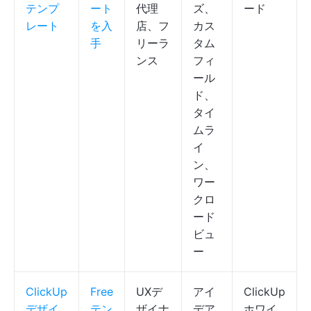
テンプ
ート
代理
ズ、
ード
レート
を入
店、フ
カス
手
リーラ
タム
ンス
フィ
ール
ド、
タイ
ムラ
イ
ン、
ワー
クロ
ード
ビュ
ー
ClickUp
Free
UXデ
アイ
ClickUp
デザイ
テン
ザイナ
デア
ホワイ