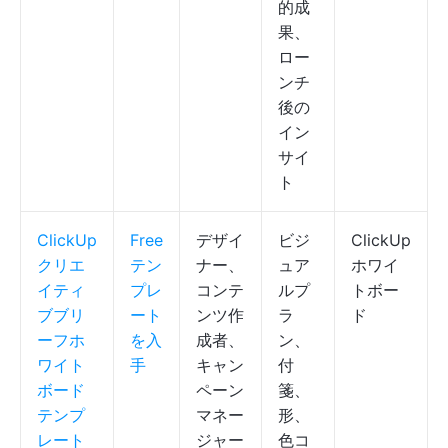
的成
果、
ロー
ンチ
後の
イン
サイ
ト
ClickUp
Free
デザイ
ビジ
ClickUp
クリエ
テン
ナー、
ュア
ホワイ
イティ
プレ
コンテ
ルプ
トボー
ブブリ
ート
ンツ作
ラ
ド
ーフホ
を入
成者、
ン、
ワイト
手
キャン
付
ボード
ペーン
箋、
テンプ
マネー
形、
レート
ジャー
色コ