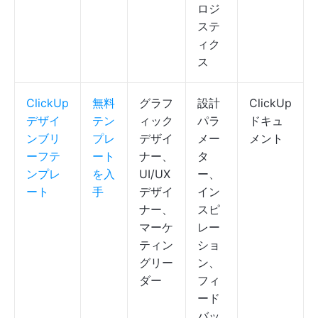
ロジ
ステ
ィク
ス
ClickUp
無料
グラフ
設計
ClickUp
デザイ
テン
ィック
パラ
ドキュ
ンブリ
プレ
デザイ
メー
メント
ーフテ
ート
ナー、
タ
ンプレ
を入
UI/UX
ー、
ート
手
デザイ
イン
ナー、
スピ
マーケ
レー
ティン
ショ
グリー
ン、
ダー
フィ
ード
バッ