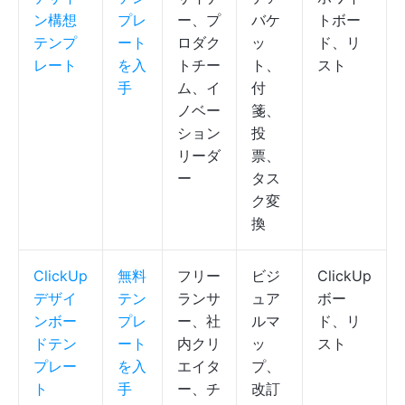
ン構想
プレ
ー、プ
バケ
トボー
テンプ
ート
ロダク
ッ
ド、リ
レート
を入
トチー
ト、
スト
手
ム、イ
付
ノベー
箋、
ション
投
リーダ
票、
ー
タス
ク変
換
ClickUp
無料
フリー
ビジ
ClickUp
デザイ
テン
ランサ
ュア
ボー
ンボー
プレ
ー、社
ルマ
ド、リ
ドテン
ート
内クリ
ッ
スト
プレー
を入
エイタ
プ、
ト
手
ー、チ
改訂