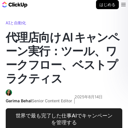
ClickUp ブログ
はじめる
Ope
AIと自動化
代理店向け AI キャンペ
ーン実行：ツール、ワ
ークフロー、ベストプ
ラクティス
2025年8月14日
Garima Behal
Senior Content Editor
世界で最も完了した仕事AIでキャンペーン
を管理する