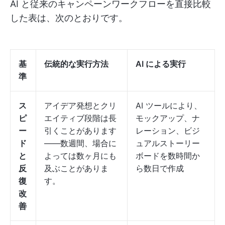
AI と従来のキャンペーンワークフローを直接比較
した表は、次のとおりです。
基
伝統的な実行方法
AI による実行
準
ス
アイデア発想とクリ
AI ツールにより、
ピ
エイティブ段階は長
モックアップ、ナ
ー
引くことがあります
レーション、ビジ
ド
——数週間、場合に
ュアルストーリー
と
よっては数ヶ月にも
ボードを数時間か
反
及ぶことがありま
ら数日で作成
復
す。
改
善