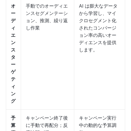
オ
手動でのオーディエ
AI は膨大なデータ
ー
ンスセグメンテーシ
から学習し、マイ
デ
ョン、推測、繰り返
クロセグメント化
ィ
し作業
されたコンバージ
エ
ョン率の高いオー
ン
ディエンスを提供
ス
します。
タ
ー
ゲ
テ
ィ
ン
グ
予
キャンペーン終了後
キャンペーン実行
算
に手動で再配分；反
中の動的な予算調