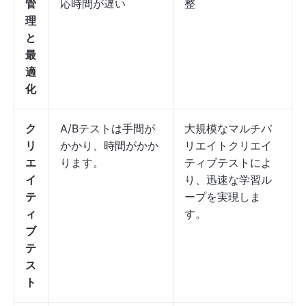
管
応時間が遅い
整
理
と
最
適
化
ク
A/Bテストは手間が
大規模なマルチバ
リ
かかり、時間がかか
リエイトクリエイ
エ
ります。
ティブテストによ
イ
り、迅速な学習ル
テ
ープを実現しま
ィ
す。
ブ
テ
ス
ト