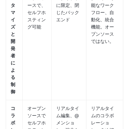
タ
ースで、
に限定、閉
能なワーク
マ
セルフホ
じたバック
フロー、自
イ
スティン
エンド
動化、統合
ズ
グ可能
機能。オー
と
プンソース
開
ではない。
発
者
に
よ
る
制
御
コ
オープン
リアルタイ
リアルタイ
ラ
ソースで
ム編集、@
ムのコラボ
ボ
セルフホ
メンショ
レーショ