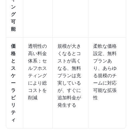
ン
グ
可
能
価
透明性の
規模が大き
柔軟な価格
格
高い料金
くなるとコ
設定、無料
と
体系；セ
ストが高く
プランあ
ス
ルフホス
なる、無料
り、あらゆ
ケ
ティング
プランは充
る規模のチ
ー
により総
実している
ームに対応
ラ
コストを
が、すぐに
可能な拡張
ビ
削減
追加料金が
性
リ
発生する
テ
ィ