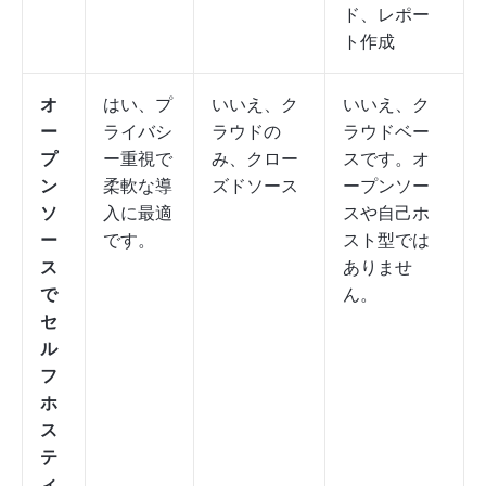
ド、レポー
ト作成
オ
はい、プ
いいえ、ク
いいえ、ク
ー
ライバシ
ラウドの
ラウドベー
プ
ー重視で
み、クロー
スです。オ
ン
柔軟な導
ズドソース
ープンソー
ソ
入に最適
スや自己ホ
ー
です。
スト型では
ス
ありませ
で
ん。
セ
ル
フ
ホ
ス
テ
ィ