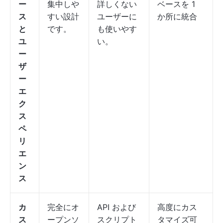
ー
集中しや
詳しくない
ベースを 1
ス
すい設計
ユーザーに
か所に統合
と
です。
も使いやす
ユ
い。
ー
ザ
ー
エ
ク
ス
ペ
リ
エ
ン
ス
カ
完全にオ
API および
高度にカス
ス
ープンソ
スクリプト
タマイズ可