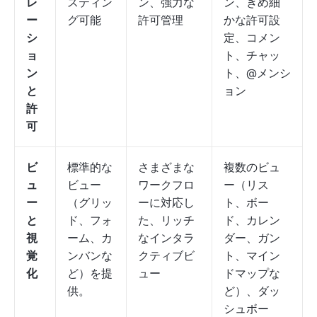
レ
スティン
ン、強力な
ン、きめ細
ー
グ可能
許可管理
かな許可設
シ
定、コメン
ョ
ト、チャッ
ン
ト、@メンシ
と
ョン
許
可
ビ
標準的な
さまざまな
複数のビュ
ュ
ビュー
ワークフロ
ー（リス
ー
（グリッ
ーに対応し
ト、ボー
と
ド、フォ
た、リッチ
ド、カレン
視
ーム、カ
なインタラ
ダー、ガン
覚
ンバンな
クティブビ
ト、マイン
化
ど）を提
ュー
ドマップな
供。
ど）、ダッ
シュボー