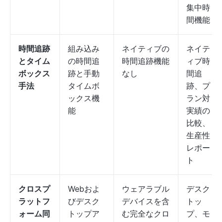
集中時
間機能
時間追跡
組み込み
ネイティブの
ネイテ
とタイム
の時間追
時間追跡機能
ィブ時
ボックス
跡と手動
なし
間追
手法
タイムボ
跡、プ
ックス機
ラン対
能
実績の
比較、
生産性
レポー
ト
クロスプ
Webおよ
ウェアラブル
デスク
ラットフ
びデスク
デバイスを含
トッ
ォーム同
トップア
む完全なクロ
プ、モ