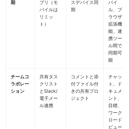
期
プリ（モ
スデバイス同
バイ
バイルは
期
ル、ブ
リミッ
ラウザ
ト）
拡張機
能、連
携ツー
ル間で
同期可
能
チームコ
共有タス
コメントと添
チャッ
ラボレー
クリスト
付ファイル付
ト、ド
ション
とSlack/
きの共有プロ
キュメ
電子メー
ジェクト
ント、
ル連携
目標、
ワーク
ロード
ビュー