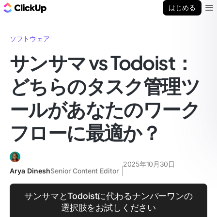
ClickUp ブログ
はじめる
Ope
ソフトウェア
サンサマ vs Todoist：
どちらのタスク管理ツ
ールがあなたのワーク
フローに最適か？
2025年10月30日
Arya Dinesh
Senior Content Editor
サンサマとTodoistに代わるナンバーワンの
選択肢をお試しください