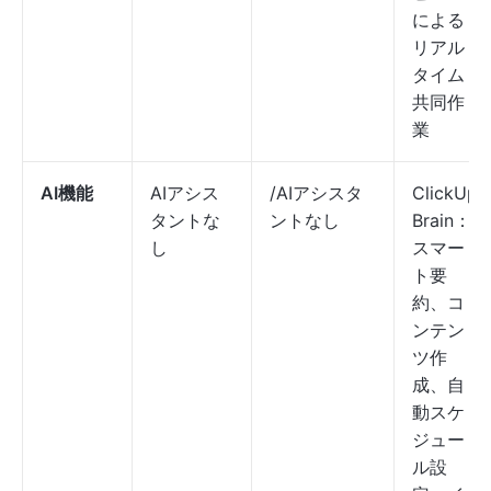
による
リアル
タイム
共同作
業
AI機能
AIアシス
/AIアシスタ
ClickUp
タントな
ントなし
Brain：
し
スマー
ト要
約、コ
ンテン
ツ作
成、自
動スケ
ジュー
ル設