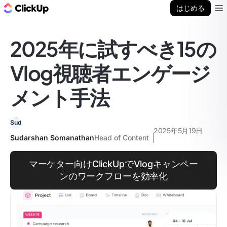
ClickUp ブログ
はじめる
Ope
2025年に試すべき15の
Vlog視聴者エンゲージ
メント手法
2025年5月19日
Sudarshan Somanathan
Head of Content
マーケター向けClickUpでVlogキャンペー
ンのワークフローを効率化