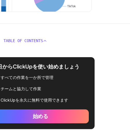
TABLE OF CONTENTS
日からClickUpを使い始めましょう
すべての作業を一か所で管理
チームと協力して作業
ClickUpを永久に無料で使用できます
始める