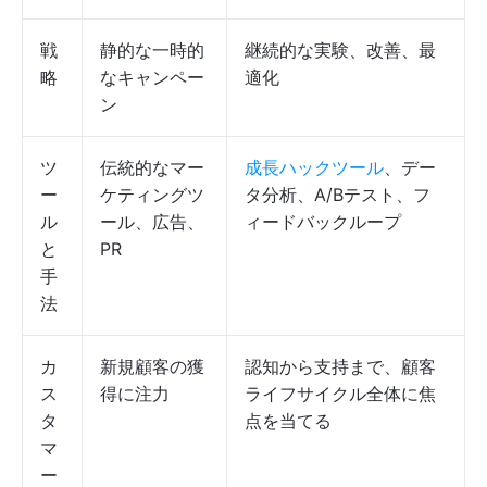
戦
静的な一時的
継続的な実験、改善、最
略
なキャンペー
適化
ン
ツ
伝統的なマー
成長ハックツール
、デー
ー
ケティングツ
タ分析、A/Bテスト、フ
ル
ール、広告、
ィードバックループ
と
PR
手
法
カ
新規顧客の獲
認知から支持まで、顧客
ス
得に注力
ライフサイクル全体に焦
タ
点を当てる
マ
ー