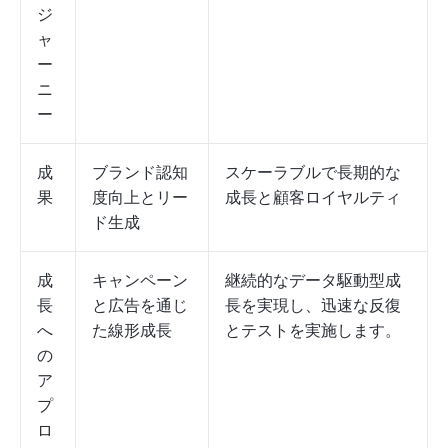
ジ
ャ
ー
ニ
ー
成
ブランド認知
スケーラブルで長期的な
果
度向上とリー
成長と顧客ロイヤルティ
ド生成
成
キャンペーン
継続的なデータ駆動型成
長
と広告を通じ
長を実現し、迅速な反復
へ
た線形成長
とテストを実施します。
の
ア
プ
ロ