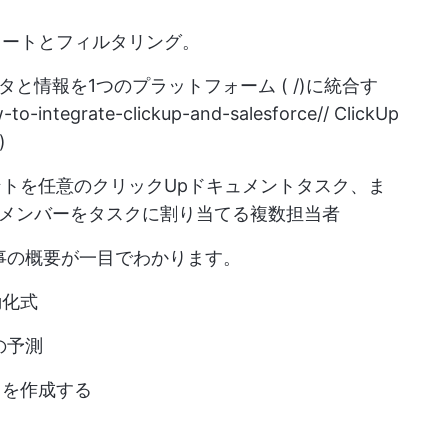
ソートとフィルタリング。
と情報を1つのプラットフォーム ( /)に統合す
-to-integrate-clickup-and-salesforce//
ClickUp
)
ントを任意の
クリックUpドキュメント
タスク、ま
のメンバーをタスクに割り当てる複数担当者
事の概要が一目でわかります。
動化式
の予測
スを作成する