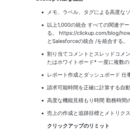
メモ、ラベル、タグによる高度な
以上
1,000の統合
すべての関連データ
る。
https://clickup.com/blog/how
とSalesforceの統合 /を統合する。 
割り当てコメントとスレッドコメ
たは
ホワイトボード
* 一度に複数
レポート作成と
ダッシュボード
仕
請求可能時間を正確に計算する自
高度な機能
見積もり時間
勤務時間
売上の作成と追跡
目標とメトリク
クリックアップのリミット