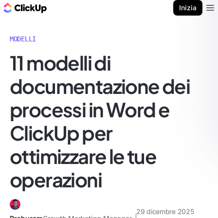
Blog di ClickUp
Inizia
Ope
MODELLI
11 modelli di
documentazione dei
processi in Word e
ClickUp per
ottimizzare le tue
operazioni
29 dicembre 2025