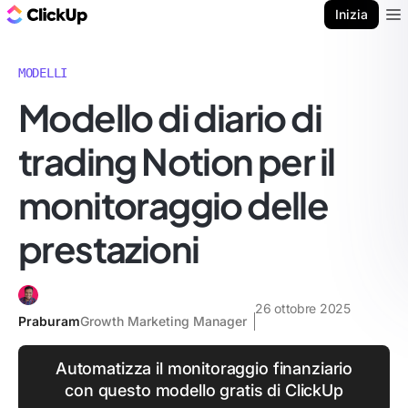
Blog di ClickUp
Inizia
Ope
MODELLI
Modello di diario di
trading Notion per il
monitoraggio delle
prestazioni
26 ottobre 2025
Praburam
Growth Marketing Manager
Automatizza il monitoraggio finanziario
con questo modello gratis di ClickUp