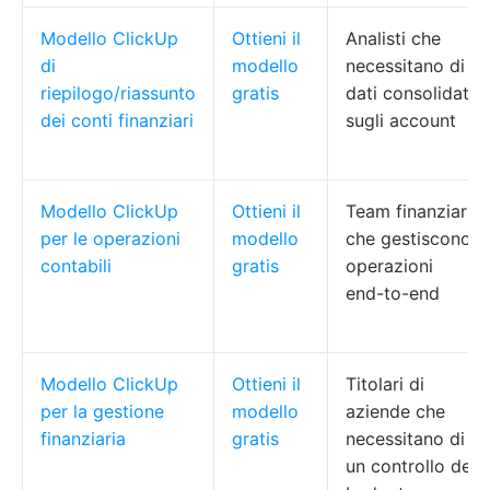
Modello ClickUp
Ottieni il
Analisti che
di
modello
necessitano di
riepilogo/riassunto
gratis
dati consolidati
dei conti finanziari
sugli account
Modello ClickUp
Ottieni il
Team finanziari
per le operazioni
modello
che gestiscono
contabili
gratis
operazioni
end-to-end
Modello ClickUp
Ottieni il
Titolari di
per la gestione
modello
aziende che
finanziaria
gratis
necessitano di
un controllo del