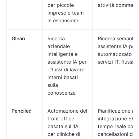
per piccole
attività commercia
imprese e team
in espansione
Glean
Ricerca
Ricerca semantica
aziendale
assistente IA pe
intelligente e
automatizzato all
assistente IA per
servizi IT, flussi 
i flussi di lavoro
interni basati
sulla
conoscenza
Penciled
Automazione del
Pianificazione a
front office
integrazione EHR
basata sull'IA
tempo reale con i
per cliniche di
cancellazioni dalle