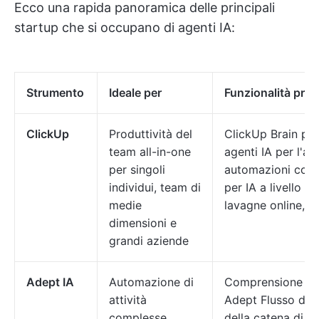
Ecco una rapida panoramica delle principali
startup che si occupano di agenti IA:
Strumento
Ideale per
Funzionalità princ
ClickUp
Produttività del
ClickUp Brain per
team all-in-one
agenti IA per l'au
per singoli
automazioni con 
individui, team di
per IA a livello d
medie
lavagne online, ch
dimensioni e
grandi aziende
Adept IA
Automazione di
Comprensione del
attività
Adept Flusso di 
complesse
della catena di fo