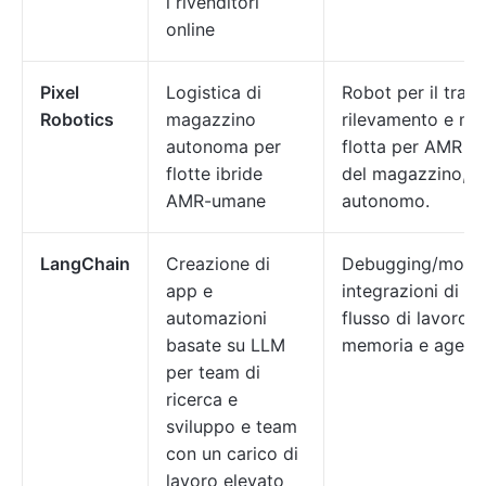
i rivenditori
online
Pixel
Logistica di
Robot per il trasp
Robotics
magazzino
rilevamento e ma
autonoma per
flotta per AMR + 
flotte ibride
del magazzino, 1
AMR-umane
autonomo.
LangChain
Creazione di
Debugging/monito
app e
integrazioni di s
automazioni
flusso di lavoro 
basate su LLM
memoria e agente
per team di
ricerca e
sviluppo e team
con un carico di
lavoro elevato