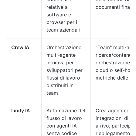
relative a
documenti finanzi
software e
browser per i
team aziendali
Crew IA
Orchestrazione
"Team" multi-age
multi-agente
ricerca/contenuti/
intuitiva per
orchestrazione co
sviluppatori per
cloud o self-hoste
flussi di lavoro
metriche delle pr
distribuiti in
team
Lindy IA
Automazione del
Crea agenti con l
flusso di lavoro
integrazioni di a
con agenti IA
arrivo, partecipaz
senza codice
riepilogamento/r