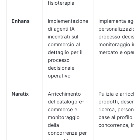
fisioterapia
Enhans
Implementazione
Implementa agenti
di agenti IA
personalizzazion
incentrati sul
processo decisio
commercio al
monitoraggio in t
dettaglio per il
mercato e operati
processo
decisionale
operativo
Naratix
Arricchimento
Pulizia e arricchi
del catalogo e-
prodotti, descrizi
commerce e
ricerca, personal
monitoraggio
base al profilo de
della
concorrenza, int
concorrenza per