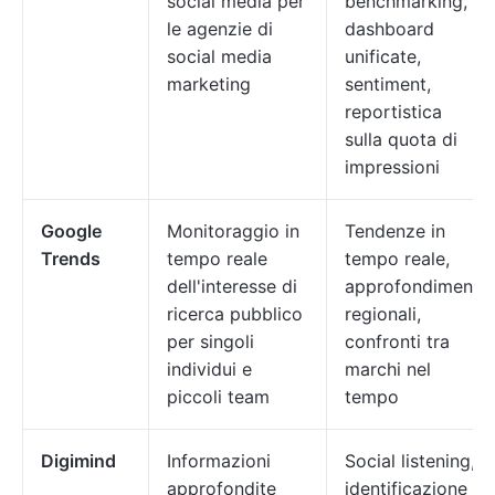
social media per
benchmarking,
le agenzie di
dashboard
social media
unificate,
marketing
sentiment,
reportistica
sulla quota di
impressioni
Google
Monitoraggio in
Tendenze in
Trends
tempo reale
tempo reale,
dell'interesse di
approfondimenti
ricerca pubblico
regionali,
per singoli
confronti tra
individui e
marchi nel
piccoli team
tempo
Digimind
Informazioni
Social listening,
approfondite
identificazione