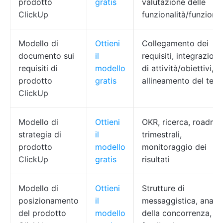
prodotto
gratis
valutazione delle
ClickUp
funzionalità/funzioni
Modello di
Ottieni
Collegamento dei
documento sui
il
requisiti, integrazione
requisiti di
modello
di attività/obiettivi,
prodotto
gratis
allineamento del tea
ClickUp
Modello di
Ottieni
OKR, ricerca, roadma
strategia di
il
trimestrali,
prodotto
modello
monitoraggio dei
ClickUp
gratis
risultati
Modello di
Ottieni
Strutture di
posizionamento
il
messaggistica, analis
del prodotto
modello
della concorrenza,