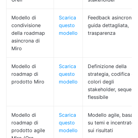
Modello di
Scarica
Feedback asincrono,
condivisione
questo
guida dettagliata,
della roadmap
modello
trasparenza
asincrona di
Miro
Modello di
Scarica
Definizione della
roadmap di
questo
strategia, codifica de
prodotto Miro
modello
colori degli
stakeholder, sequenz
flessibile
Modello di
Scarica
Modello agile, basato
roadmap di
questo
su temi e incentrato
prodotto agile
modello
sui risultati