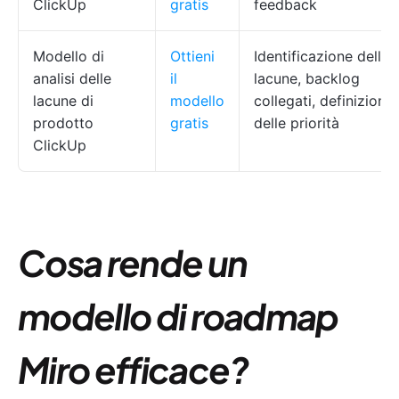
ClickUp
gratis
feedback
Modello di
Ottieni
Identificazione delle
analisi delle
il
lacune, backlog
lacune di
modello
collegati, definizione
prodotto
gratis
delle priorità
ClickUp
Cosa rende un
modello di roadmap
Miro efficace?