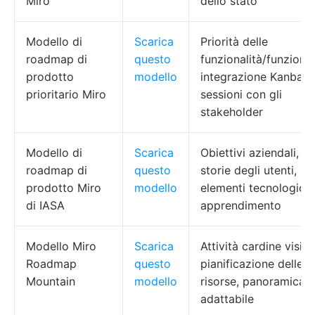
Miro
dello stato
Modello di
Scarica
Priorità delle
roadmap di
questo
funzionalità/funzioni,
prodotto
modello
integrazione Kanban,
prioritario Miro
sessioni con gli
stakeholder
Modello di
Scarica
Obiettivi aziendali,
roadmap di
questo
storie degli utenti,
prodotto Miro
modello
elementi tecnologici/
di IASA
apprendimento
Modello Miro
Scarica
Attività cardine visive
Roadmap
questo
pianificazione delle
Mountain
modello
risorse, panoramica
adattabile