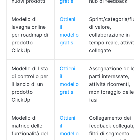
nuovi prodotti
gratis
hub di feedback
Modello di
Ottieni
Sprint/categoria/flus
lavagna online
il
di valore,
per roadmap di
modello
collaborazione in
prodotto
gratis
tempo reale, attività
ClickUp
collegate
Modello di lista
Ottieni
Assegnazione delle
di controllo per
il
parti interessate,
il lancio di un
modello
attività ricorrenti,
prodotto
gratis
monitoraggio delle
ClickUp
fasi
Modello di
Ottieni
Collegamento dei
matrice delle
il
feedback collegati,
funzionalità del
modello
filtri di segmento,