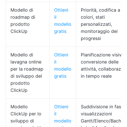
Modello di
Ottieni
Priorità, codifica a
roadmap di
il
colori, stati
prodotto
modello
personalizzati,
ClickUp
gratis
monitoraggio dei
progressi
Modello di
Ottieni
Pianificazione visiva,
lavagna online
il
conversione delle
per la roadmap
modello
attività, collaborazio
di sviluppo del
gratis
in tempo reale
prodotto
ClickUp
Modello
Ottieni
Suddivisione in fasi,
ClickUp per lo
il
visualizzazioni
sviluppo di
modello
Gantt/Elenco/Bachec