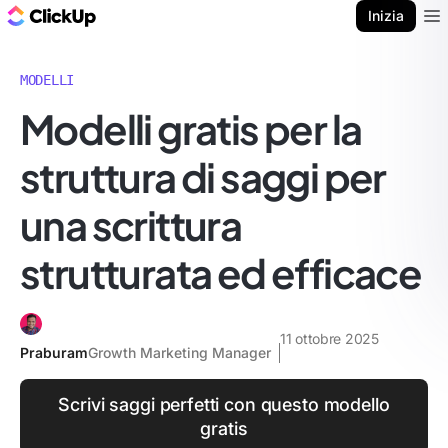
Blog di ClickUp
Inizia
Ope
MODELLI
Modelli gratis per la
struttura di saggi per
una scrittura
strutturata ed efficace
11 ottobre 2025
Praburam
Growth Marketing Manager
Scrivi saggi perfetti con questo modello
gratis