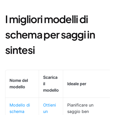
I migliori modelli di
schema per saggi in
sintesi
Scarica
Nome del
il
Ideale per
modello
modello
Modello di
Ottieni
Pianificare un
schema
un
saggio ben