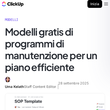
Blog di ClickUp
Inizia
Ope
MODELLI
Modelli gratis di
programmi di
manutenzione per un
piano efficiente
28 settembre 2025
Uma Kelath
Staff Content Editor