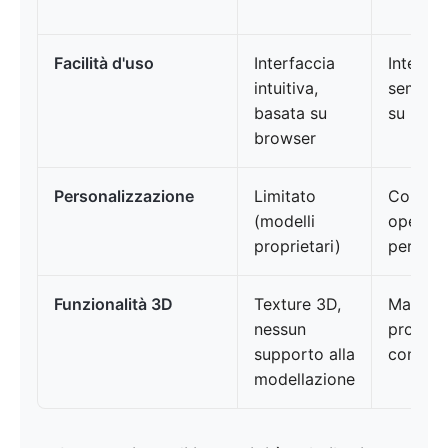
Facilità d'uso
Interfaccia
Interfac
intuitiva,
semplic
basata su
su brow
browser
Personalizzazione
Limitato
Comple
(modelli
open so
proprietari)
persona
Funzionalità 3D
Texture 3D,
Mappe 
nessun
profond
supporto alla
con Con
modellazione