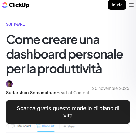
Blog di ClickUp
Inizia
Ope
SOFTWARE
Come creare una
dashboard personale
per la produttività
20 novembre 2025
Sudarshan Somanathan
Head of Content
Scarica gratis questo modello di piano di
vita