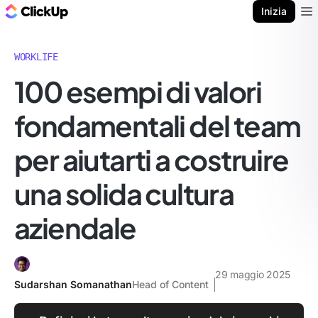
Blog di ClickUp
Inizia
Ope
WORKLIFE
100 esempi di valori
fondamentali del team
per aiutarti a costruire
una solida cultura
aziendale
29 maggio 2025
Sudarshan Somanathan
Head of Content