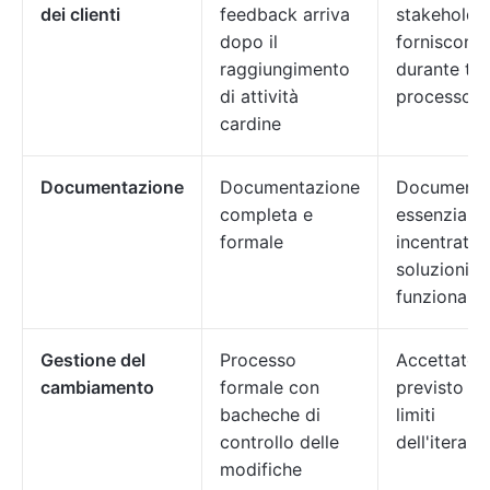
dei clienti
feedback arriva
stakeholde
dopo il
forniscono 
raggiungimento
durante tutt
di attività
processo
cardine
Documentazione
Documentazione
Documenta
completa e
essenziale
formale
incentrata 
soluzioni
funzionanti
Gestione del
Processo
Accettato 
cambiamento
formale con
previsto en
bacheche di
limiti
controllo delle
dell'iterazi
modifiche