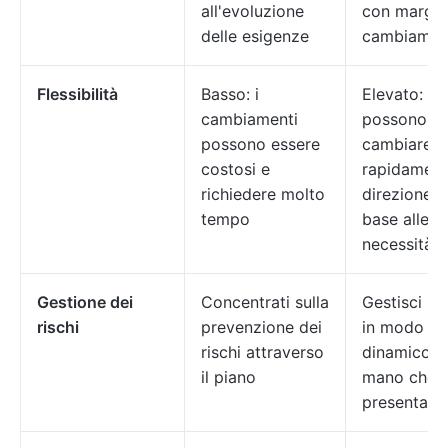
all'evoluzione
con margin
delle esigenze
cambiamen
Flessibilità
Basso: i
Elevato: i 
cambiamenti
possono
possono essere
cambiare
costosi e
rapidamen
richiedere molto
direzione i
tempo
base alle
necessità
Gestione dei
Concentrati sulla
Gestisci i r
rischi
prevenzione dei
in modo
rischi attraverso
dinamico 
il piano
mano che s
presentano