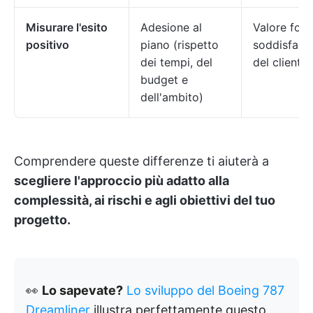
Misurare l'esito
Adesione al
Valore forn
positivo
piano (rispetto
soddisfazi
dei tempi, del
del cliente
budget e
dell'ambito)
Comprendere queste differenze ti aiuterà a
scegliere l'approccio più adatto alla
complessità, ai rischi e agli obiettivi del tuo
progetto.
👀
Lo sapevate?
Lo sviluppo del Boeing 787
Dreamliner
illustra perfettamente questo