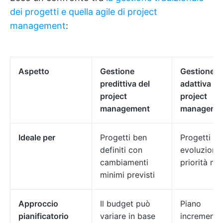
dei progetti e quella agile di project
management
:
Aspetto
Gestione
Gestione
predittiva del
adattiva de
project
project
management
manageme
Ideale per
Progetti ben
Progetti in
definiti con
evoluzione
cambiamenti
priorità mu
minimi previsti
Approccio
Il budget può
Piano
pianificatorio
variare in base
incrementa