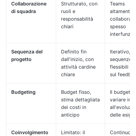
Collaborazione
Strutturato, con
Teams
di squadra
ruoli e
altamente
responsabilità
collaborativ
chiari
spesso
interfunzio
Sequenza del
Definito fin
Iterativo, c
progetto
dall'inizio, con
sequenze
attività cardine
flessibili b
chiare
sul feedba
Budgeting
Budget fisso,
Il budget p
stima dettagliata
variare in 
dei costi in
all'evoluzi
anticipo
delle esige
Coinvolgimento
Limitato: il
Continuo: g