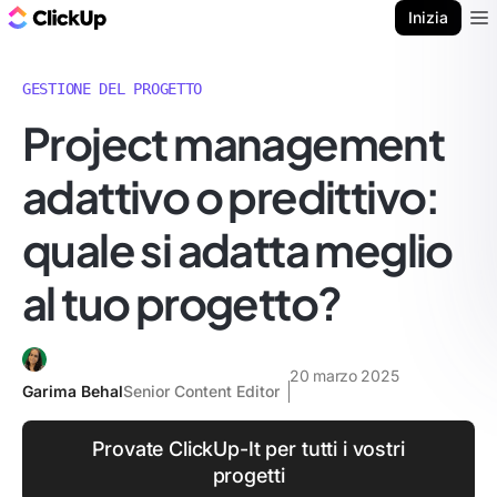
Blog di ClickUp
Inizia
Ope
GESTIONE DEL PROGETTO
Project management
adattivo o predittivo:
quale si adatta meglio
al tuo progetto?
20 marzo 2025
Garima Behal
Senior Content Editor
Provate ClickUp-It per tutti i vostri
progetti