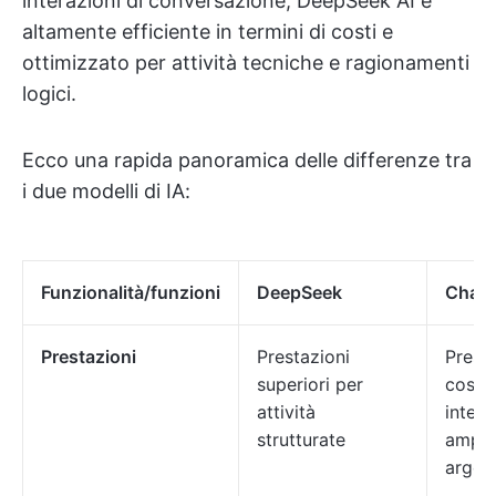
interazioni di conversazione, DeepSeek AI è
altamente efficiente in termini di costi e
ottimizzato per attività tecniche e ragionamenti
logici.
Ecco una rapida panoramica delle differenze tra
i due modelli di IA:
Funzionalità/funzioni
DeepSeek
Chat
Prestazioni
Prestazioni
Presta
superiori per
costan
attività
interv
strutturate
ampio
argom