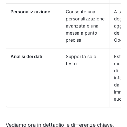
Personalizzazione
Consente una
A sec
personalizzazione
degli
avanzata e una
aggio
messa a punto
dei da
precisa
Open 
Analisi dei dati
Supporta solo
Estra
testo
multi
di
infor
da tes
immag
audio
Vediamo ora in dettaglio le differenze chiave.