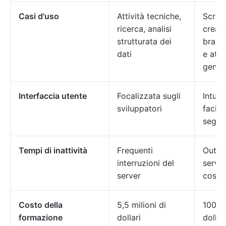
Casi d'uso
Attività tecniche,
Scritt
ricerca, analisi
creati
strutturata dei
brain
dati
e atti
genera
Interfaccia utente
Focalizzata sugli
Intuit
sviluppatori
facile
segui
Tempi di inattività
Frequenti
Outpu
interruzioni del
serve
server
costa
Costo della
5,5 milioni di
100 mi
formazione
dollari
dollar