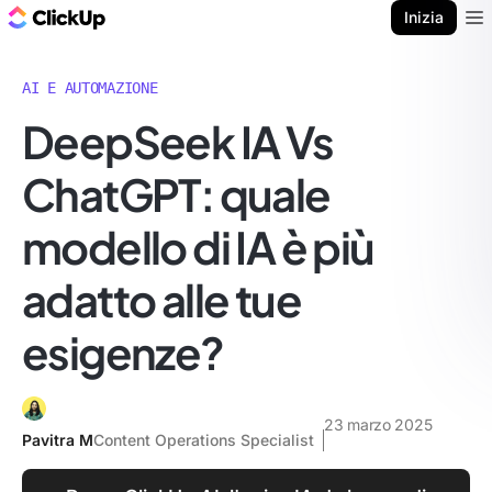
Blog di ClickUp
Inizia
Ope
AI E AUTOMAZIONE
DeepSeek IA Vs
ChatGPT: quale
modello di IA è più
adatto alle tue
esigenze?
23 marzo 2025
Pavitra M
Content Operations Specialist