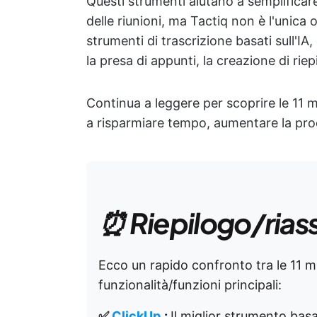
Questi strumenti aiutano a semplificare 
delle riunioni, ma Tactiq non è l'unica
strumenti di trascrizione basati sull'IA
la presa di appunti, la creazione di riep
Continua a leggere per scoprire le 11 m
a risparmiare tempo, aumentare la produt
⏰ Riepilogo/rias
Ecco un rapido confronto tra le 11 mig
funzionalità/funzioni principali:
✅
ClickUp
:
Il miglior strumento basat