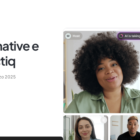
native e
tiq
zo 2025