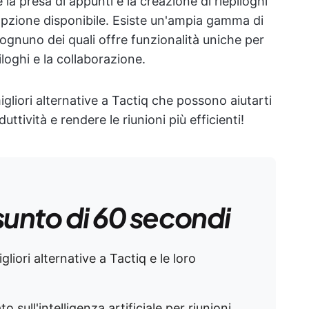
la presa di appunti e la creazione di riepiloghi
 opzione disponibile. Esiste un'ampia gamma di
, ognuno dei quali offre funzionalità uniche per
iloghi e la collaborazione.
igliori alternative a Tactiq che possono aiutarti
tività e rendere le riunioni più efficienti!
sunto di 60 secondi
liori alternative a Tactiq e le loro
o sull'intelligenza artificiale per riunioni,