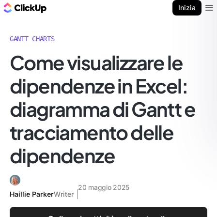
Blog di ClickUp
Inizia
Ope
GANTT CHARTS
Come visualizzare le
dipendenze in Excel:
diagramma di Gantt e
tracciamento delle
dipendenze
20 maggio 2025
Haillie Parker
Writer